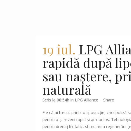
19 iul.
LPG Alli
rapidă după lip
sau naștere, pr
naturală
Scris la 08:54h
in
LPG Alliance
Share
Fie că ai trecut printr-o liposucție, criolipoliz
pentru a-și reveni rapid și armonios. Tehnolog
pentru drenaj limfatic, stimularea regenerării ț