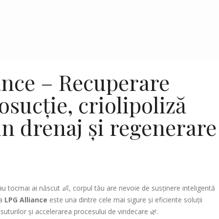
ance – Recuperare
osucție, criolipoliză
in drenaj și regenerare
ă sau tocmai ai născut 👶, corpul tău are nevoie de susținere inteligentă
ia
LPG Alliance
este una dintre cele mai sigure și eficiente soluții
esuturilor și accelerarea procesului de vindecare 🌿.