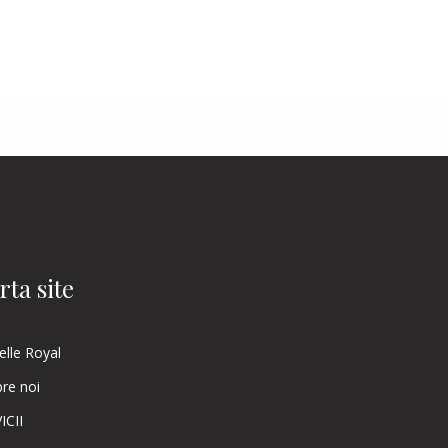
rta site
elle Royal
re noi
ICII