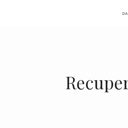
DA
Recuper