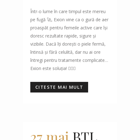
Într-o lume în care timpul este mereu
pe fugă 🚀, Exion vine ca o gură de aer
proaspăt pentru femeile active care își
doresc rezultate rapide, sigure și
vizibile. Dacă îți dorești o piele fermă,
întinsă și fără celulită, dar nu ai ore
întregi pentru tratamente complicate…
Exion este soluția! 💆‍♀️✨
CITESTE MAI MULT
27 mai
BTL