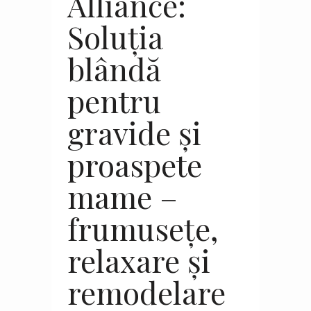
Alliance:
Soluția
blândă
pentru
gravide și
proaspete
mame –
frumusețe,
relaxare și
remodelare