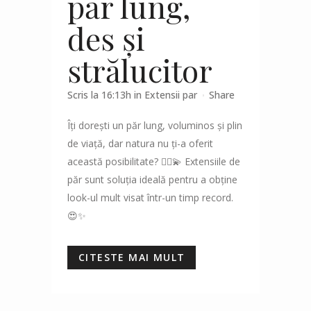
păr lung,
des și
strălucitor
Scris la 16:13h
in
Extensii par
Share
Îți dorești un păr lung, voluminos și plin
de viață, dar natura nu ți-a oferit
această posibilitate? 💁‍♀️💫 Extensiile de
păr sunt soluția ideală pentru a obține
look-ul mult visat într-un timp record.
😍✨
CITESTE MAI MULT