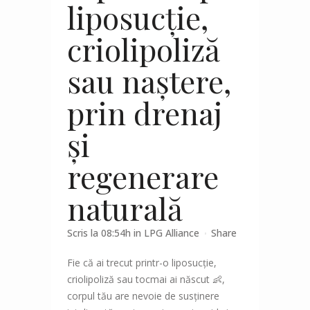
liposucție,
criolipoliză
sau naștere,
prin drenaj
și
regenerare
naturală
Scris la 08:54h
in
LPG Alliance
Share
Fie că ai trecut printr-o liposucție,
criolipoliză sau tocmai ai născut 👶,
corpul tău are nevoie de susținere