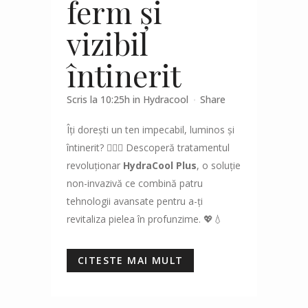
ferm și
vizibil
întinerit
Scris la 10:25h
in
Hydracool
Share
Îți dorești un ten impecabil, luminos și
întinerit? 💆‍♀️✨ Descoperă tratamentul
revoluționar
HydraCool Plus
, o soluție
non-invazivă ce combină patru
tehnologii avansate pentru a-ți
revitaliza pielea în profunzime. 💖💧
CITESTE MAI MULT