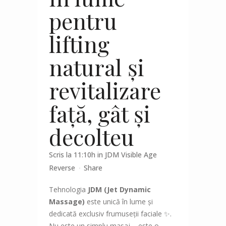
pentru
lifting
natural și
revitalizare
față, gât și
decolteu
Scris la 11:10h
in
JDM Visible Age
Reverse
Share
Tehnologia
JDM (Jet Dynamic
Massage)
este unică în lume și
dedicată exclusiv frumuseții faciale ✨.
Nu este un simplu masaj – este o