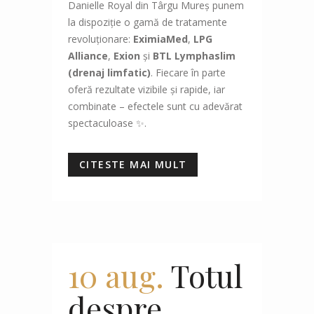
Danielle Royal din Târgu Mureș punem
la dispoziție o gamă de tratamente
revoluționare:
EximiaMed
,
LPG
Alliance
,
Exion
și
BTL Lymphaslim
(drenaj limfatic)
. Fiecare în parte
oferă rezultate vizibile și rapide, iar
combinate – efectele sunt cu adevărat
spectaculoase ✨.
CITESTE MAI MULT
10 aug.
Totul
despre