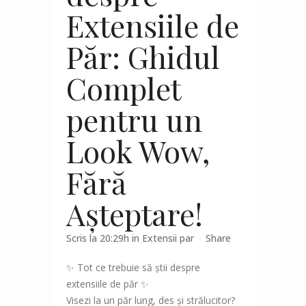
Extensiile de
Păr: Ghidul
Complet
pentru un
Look Wow,
Fără
Așteptare!
Scris la 20:29h
in
Extensii par
Share
✨ Tot ce trebuie să știi despre
extensiile de păr ✨
Visezi la un păr lung, des și strălucitor?