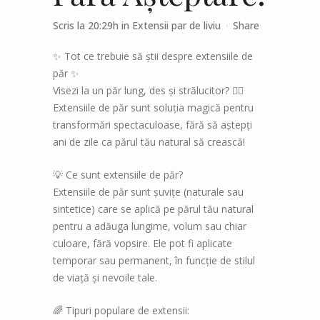
Scris la 20:29h
in
Extensii par
de
liviu
Share
✨ Tot ce trebuie să știi despre extensiile de
păr ✨
Visezi la un păr lung, des și strălucitor? 💁‍♀️
Extensiile de păr sunt soluția magică pentru
transformări spectaculoase, fără să aștepți
ani de zile ca părul tău natural să crească!
💡 Ce sunt extensiile de păr?
Extensiile de păr sunt șuvițe (naturale sau
sintetice) care se aplică pe părul tău natural
pentru a adăuga lungime, volum sau chiar
culoare, fără vopsire. Ele pot fi aplicate
temporar sau permanent, în funcție de stilul
de viață și nevoile tale.
🌈 Tipuri populare de extensii: