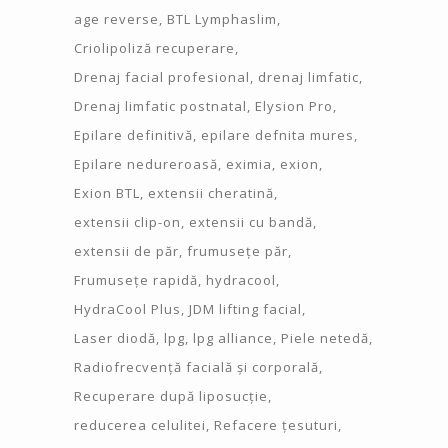
age reverse
BTL Lymphaslim
Criolipoliză recuperare
Drenaj facial profesional
drenaj limfatic
Drenaj limfatic postnatal
Elysion Pro
Epilare definitivă
epilare defnita mures
Epilare nedureroasă
eximia
exion
Exion BTL
extensii cheratină
extensii clip-on
extensii cu bandă
extensii de păr
frumusețe păr
Frumusețe rapidă
hydracool
HydraCool Plus
JDM lifting facial
Laser diodă
lpg
lpg alliance
Piele netedă
Radiofrecvență facială și corporală
Recuperare după liposucție
reducerea celulitei
Refacere țesuturi