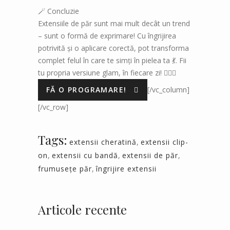
🪄 Concluzie
Extensiile de păr sunt mai mult decât un trend
– sunt o formă de exprimare! Cu îngrijirea
potrivită și o aplicare corectă, pot transforma
complet felul în care te simți în pielea ta 💃. Fii
tu propria versiune glam, în fiecare zi! 💇‍♀️✨
FĂ O PROGRAMARE!
[/vc_column]
[/vc_row]
Tags:
extensii cheratină
,
extensii clip-
on
,
extensii cu bandă
,
extensii de păr
,
frumusețe păr
,
îngrijire extensii
Articole recente