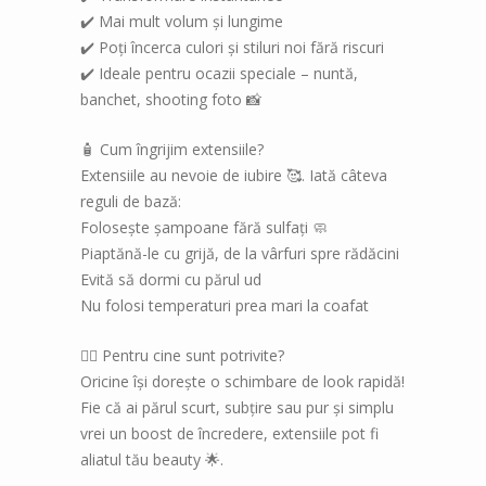
✔️ Mai mult volum și lungime
✔️ Poți încerca culori și stiluri noi fără riscuri
✔️ Ideale pentru ocazii speciale – nuntă,
banchet, shooting foto 📸
🧴 Cum îngrijim extensiile?
Extensiile au nevoie de iubire 🥰. Iată câteva
reguli de bază:
Folosește șampoane fără sulfați 🧼
Piaptănă-le cu grijă, de la vârfuri spre rădăcini
Evită să dormi cu părul ud
Nu folosi temperaturi prea mari la coafat
🙋‍♀️ Pentru cine sunt potrivite?
Oricine își dorește o schimbare de look rapidă!
Fie că ai părul scurt, subțire sau pur și simplu
vrei un boost de încredere, extensiile pot fi
aliatul tău beauty 🌟.