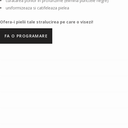
curatarea porilor in profunzime (elimina punctele negre)
uniformizeaza si catifeleaza pielea
Ofera-i pielii tale stralucirea pe care o visezi!
FA O PROGRAMARE