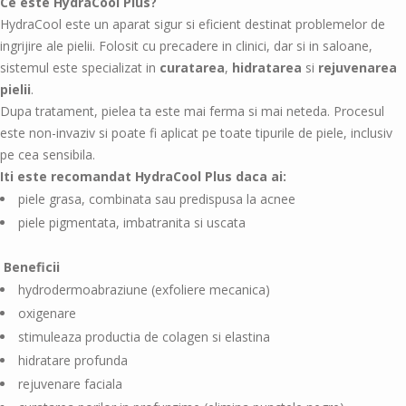
Ce este HydraCool Plus?
HydraCool este un aparat
sigur si eficient destinat problemelor de
ingrijire ale pielii
. Folosit cu precadere in clinici, dar si in saloane,
sistemul este specializat in
curatarea
,
hidratarea
si
rejuvenarea
pielii
.
Dupa tratament, pielea ta este mai ferma si mai neteda. Procesul
este non-invaziv si poate fi aplicat pe toate tipurile de piele, inclusiv
pe cea sensibila.
Iti este recomandat HydraCool Plus daca ai:
piele grasa, combinata sau predispusa la acnee
piele pigmentata, imbatranita si uscata
Beneficii
hydrodermoabraziune (exfoliere mecanica)
oxigenare
stimuleaza productia de colagen si elastina
hidratare profunda
rejuvenare faciala